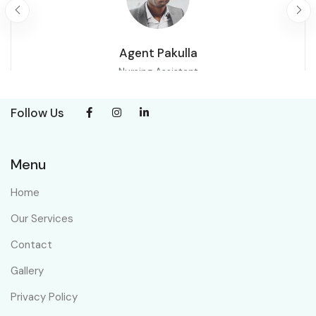
Agent Pakulla
Nursing Assistant
4.0
(1 Review)
Follow Us
+1
Design Writing
HTML5
Menu
Location:
Rate:
Home
Iran
60
$
-
65
$
/ hr
Our Services
View Profile
Contact
Gallery
Privacy Policy