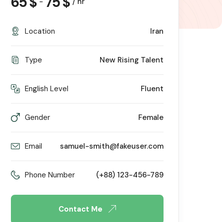
65
$
75
$
-
/ hr
Location
Iran
Type
New Rising Talent
English Level
Fluent
Gender
Female
Email
samuel-smith@fakeuser.com
Phone Number
(+88) 123-456-789
Contact Me