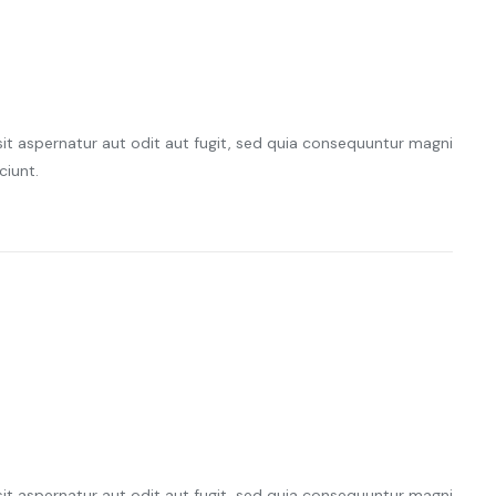
t aspernatur aut odit aut fugit, sed quia consequuntur magni
ciunt.
t aspernatur aut odit aut fugit, sed quia consequuntur magni