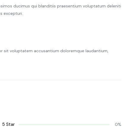
ssimos ducimus qui blanditiis praesentium voluptatum deleniti
s excepturi.
rror sit voluptatem accusantium doloremque laudantium,
5 Star
0%