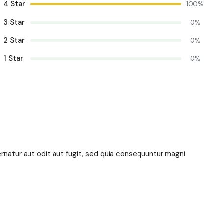
4 Star
100%
3 Star
0%
2 Star
0%
1 Star
0%
natur aut odit aut fugit, sed quia consequuntur magni