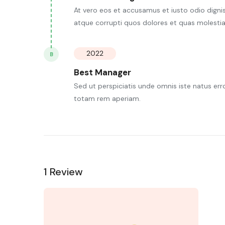
At vero eos et accusamus et iusto odio digni
atque corrupti quos dolores et quas molestia
2022
B
Best Manager
Sed ut perspiciatis unde omnis iste natus e
totam rem aperiam.
1 Review