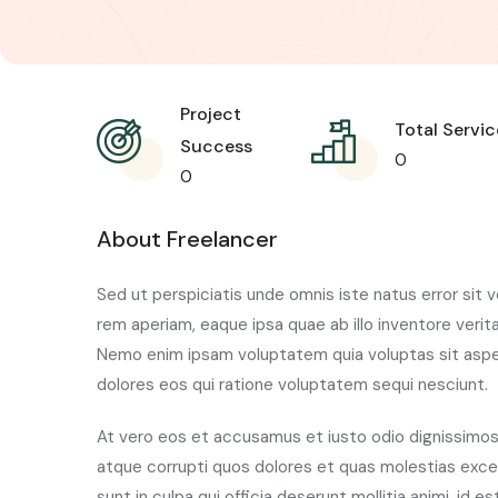
Project
Total Servic
Success
0
0
About Freelancer
Sed ut perspiciatis unde omnis iste natus error si
rem aperiam, eaque ipsa quae ab illo inventore verit
Nemo enim ipsam voluptatem quia voluptas sit asper
dolores eos qui ratione voluptatem sequi nesciunt.
At vero eos et accusamus et iusto odio dignissimos 
atque corrupti quos dolores et quas molestias excep
sunt in culpa qui officia deserunt mollitia animi, id 