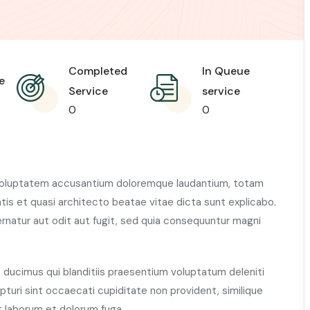
Completed
In Queue
e
Service
service
0
0
t voluptatem accusantium doloremque laudantium, totam
atis et quasi architecto beatae vitae dicta sunt explicabo.
natur aut odit aut fugit, sed quia consequuntur magni
ducimus qui blanditiis praesentium voluptatum deleniti
turi sint occaecati cupiditate non provident, similique
est laborum et dolorum fuga.